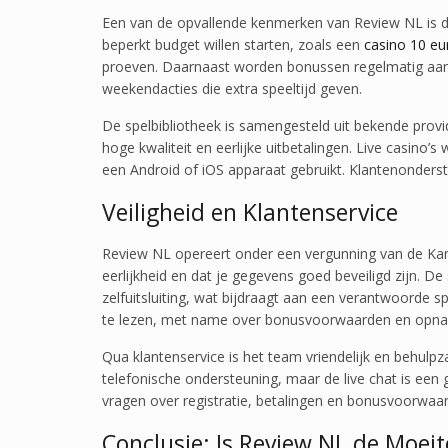
Een van de opvallende kenmerken van Review NL is de
beperkt budget willen starten, zoals een
casino 10 eu
proeven. Daarnaast worden bonussen regelmatig aan
weekendacties die extra speeltijd geven.
De spelbibliotheek is samengesteld uit bekende prov
hoge kwaliteit en eerlijke uitbetalingen. Live casino
een Android of iOS apparaat gebruikt. Klantenonderst
Veiligheid en Klantenservice
Review NL opereert onder een vergunning van de Kans
eerlijkheid en dat je gegevens goed beveiligd zijn. De
zelfuitsluiting, wat bijdraagt aan een verantwoorde
te lezen, met name over bonusvoorwaarden en opna
Qua klantenservice is het team vriendelijk en behulpz
telefonische ondersteuning, maar de live chat is een
vragen over registratie, betalingen en bonusvoorwaa
Conclusie: Is Review NL de Moei