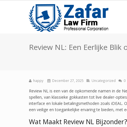
Review NL: Een Eerlijke Blik
happy
December 27, 2025
Uncategorized
0
Review NL is een van de opkomende namen in de Nede
spellen, van klassieke gokkasten tot live dealer-optie
interface en lokale betalingsmethoden zoals iDEAL. O
een veilige en toegankelijke ervaring te bieden, me
Wat Maakt Review NL Bijzonder