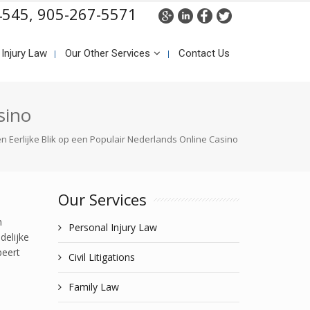
4545,
905-267-5571
 Injury Law
Our Other Services
Contact Us
sino
n Eerlijke Blik op een Populair Nederlands Online Casino
Our Services
n
Personal Injury Law
delijke
beert
Civil Litigations
Family Law