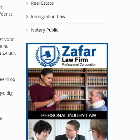
Real Estate
en
feer te
Immigration Law
Notary Public
at voor
je nu
 24 uur.
leerd op
vuldig
te