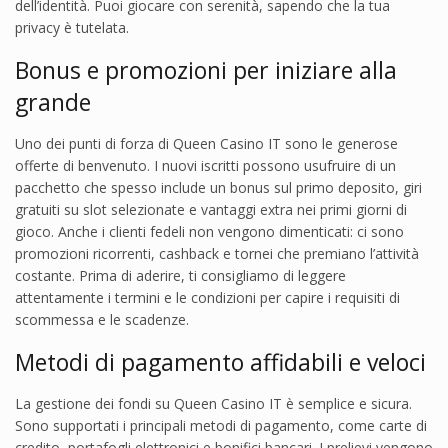
dell’identità. Puoi giocare con serenità, sapendo che la tua
privacy è tutelata.
Bonus e promozioni per iniziare alla
grande
Uno dei punti di forza di Queen Casino IT sono le generose
offerte di benvenuto. I nuovi iscritti possono usufruire di un
pacchetto che spesso include un bonus sul primo deposito, giri
gratuiti su slot selezionate e vantaggi extra nei primi giorni di
gioco. Anche i clienti fedeli non vengono dimenticati: ci sono
promozioni ricorrenti, cashback e tornei che premiano l’attività
costante. Prima di aderire, ti consigliamo di leggere
attentamente i termini e le condizioni per capire i requisiti di
scommessa e le scadenze.
Metodi di pagamento affidabili e veloci
La gestione dei fondi su Queen Casino IT è semplice e sicura.
Sono supportati i principali metodi di pagamento, come carte di
credito, portafogli elettronici e bonifici bancari. I prelievi vengono