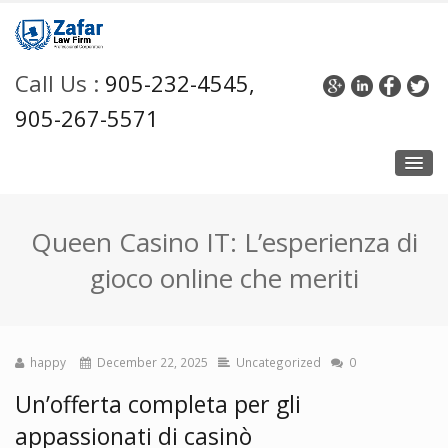
Call Us :
905-232-4545,
905-267-5571
Queen Casino IT: L’esperienza di
gioco online che meriti
happy
December 22, 2025
Uncategorized
0
Un’offerta completa per gli
appassionati di casinò