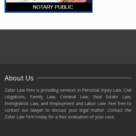
About Us
Zafar Law Firm is providing services in Personal Injury Law, Civil
Litigations, Family Law, Criminal Law, Real Estate Law,
Immigration Law‚ and Employment and Labor Law. Feel free to
contact our lawyer to discuss your legal matter. Contact the
Zafar Law Firm today for a free evaluation of your case.