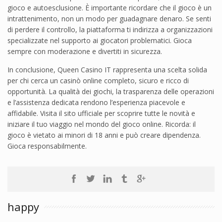
gioco e autoesclusione. È importante ricordare che il gioco è un
intrattenimento, non un modo per guadagnare denaro. Se senti
di perdere il controllo, la piattaforma ti indirizza a organizzazioni
specializzate nel supporto ai giocatori problematici. Gioca
sempre con moderazione e divertiti in sicurezza.
In conclusione, Queen Casino IT rappresenta una scelta solida
per chi cerca un casinò online completo, sicuro e ricco di
opportunità. La qualità dei giochi, la trasparenza delle operazioni
e l’assistenza dedicata rendono l’esperienza piacevole e
affidabile. Visita il sito ufficiale per scoprire tutte le novità e
iniziare il tuo viaggio nel mondo del gioco online. Ricorda: il
gioco è vietato ai minori di 18 anni e può creare dipendenza.
Gioca responsabilmente.
happy