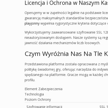
Licencja i Ochrona w Naszym Ka
Operujemy w w zupełności legalnie na podstawie lice
gwarancję maksymalnych standardów bezpieczeństwa 
playjonny
wypełnia rygorystyczne kryteria dotyczące
Wykorzystujemy zaawansowane szyfrowanie SSL 128-b
nieautoryzowanym dostępem. Nasze systemy są regul
jawność działania mechanizmów liczb losowych.
Czym Wyróżnia Nas Na Tle K
Przedstawiona platforma została opracowana z myś
politykę świadomej gry, oferując narzędzia do indy
spędzanego na platformie. Gracze mogą w każdej chw
profilu.
Element Zabezpieczenia
Technologia
Poziom Ochrony
Szyfrowanie informacji
SSL 1