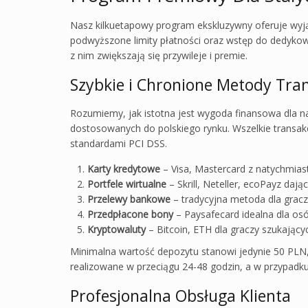
Nasz kilkuetapowy program ekskluzywny oferuje wyją
podwyższone limity płatności oraz wstęp do dedykow
z nim zwiększają się przywileje i premie.
Szybkie i Chronione Metody Tran
Rozumiemy, jak istotna jest wygoda finansowa dla na
dostosowanych do polskiego rynku. Wszelkie transak
standardami PCI DSS.
Karty kredytowe
– Visa, Mastercard z natychmia
Portfele wirtualne
– Skrill, Neteller, ecoPayz dają
Przelewy bankowe
– tradycyjna metoda dla gracz
Przedpłacone bony
– Paysafecard idealna dla os
Kryptowaluty
– Bitcoin, ETH dla graczy szukający
Minimalna wartość depozytu stanowi jedynie 50 PLN,
realizowane w przeciągu 24-48 godzin, a w przypadku
Profesjonalna Obsługa Klienta