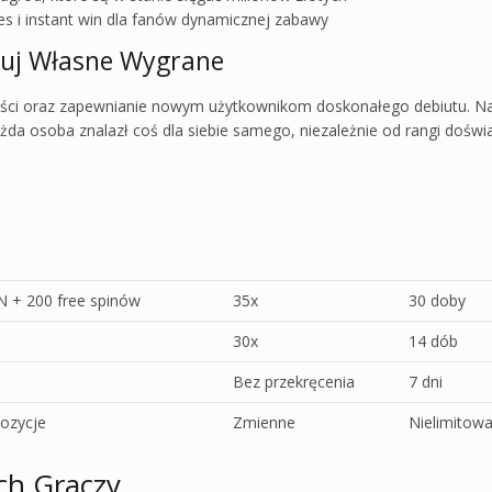
es i instant win dla fanów dynamicznej zabawy
zuj Własne Wygrane
ości oraz zapewnianie nowym użytkownikom doskonałego debiutu. N
da osoba znalazł coś dla siebie samego, niezależnie od rangi doświ
 + 200 free spinów
35x
30 doby
30x
14 dób
Bez przekręcenia
7 dni
pozycje
Zmienne
Nielimitow
ch Graczy