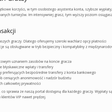
tkowe korzyści, w tym osobistego asystenta konta, szybsze wypłaty
anych turniejów. Im intensywniej grasz, tym wyższy poziom osiągasz
sakcji
szych graczy. Dlatego oferujemy szeroki wachlarz opcji płatności
cje są obsługiwane w tryb bezpieczny i kompatybilny z międzynarod
stowym uznaniem zasobów na koncie gracza
ce błyskawiczne wpłaty i transfery
y preferujących bezpośrednie transfery z konta bankowego
ób ceniących anonimowość i nadzór budżetu
ch całkowitej prywatności
 co sprawia że naszą portal dostępną dla każdego graczy. Wypłaty s
 klientów VIP nawet prędzej.