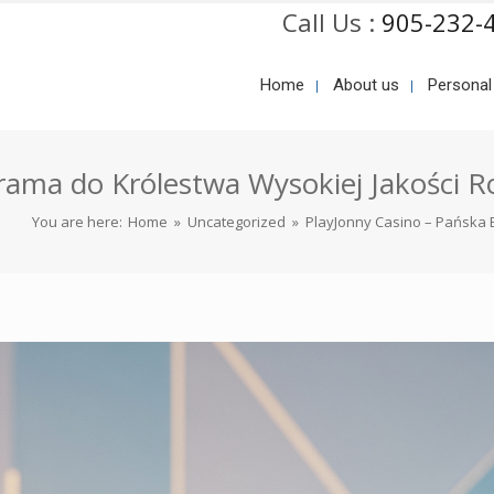
Call Us :
905-232-
Home
About us
Personal
rama do Królestwa Wysokiej Jakości R
You are here:
Home
»
Uncategorized
»
PlayJonny Casino – Pańska 