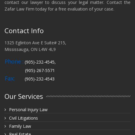
contact our lawyer to discuss your legal matter. Contact the
Zafar Law Firm today for a free evaluation of your case.
Contact Info
1325 Eglinton Ave E Suite# 215,
Mississauga, ON L4W 4L9
Phone :
(905)-232-4545,
(905)-267-5571
Fax:
(905)-232-4543
Our Services
Personal Injury Law
Civil Litigations
Family Law
Real Estate