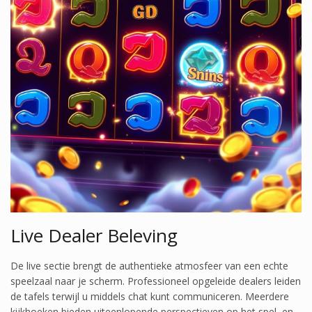
Live Dealer Beleving
De live sectie brengt de authentieke atmosfeer van een echte
speelzaal naar je scherm. Professioneel opgeleide dealers leiden
de tafels terwijl u middels chat kunt communiceren. Meerdere
kijkhoeken bieden uiteenlopende perspectieven op het spel, en