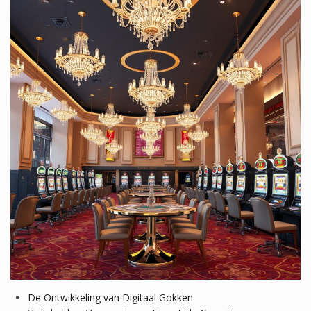
De Ontwikkeling van Digitaal Gokken