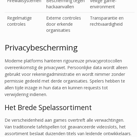
Firewallsystemen
Bescherming tegen
Veilige game-
hackaanvallen
environment
Regelmatige
Externe controles
Transparantie en
controles
door erkende
rechtvaardigheid
organisaties
Privacybescherming
Moderne platforms hanteren rigoureuze privacyprotocollen
overeenkomstig de privacywet. Persoonlijke data wordt alleen
gebruikt voor rekeningadministratie en wordt nimmer zonder
permissie gedeeld met derde organisaties. Spelers hebben te
allen tijde inzage in hun data en kunnen requests tot
verwijdering indienen.
Het Brede Spelassortiment
De verscheidenheid aan games overtreft alle verwachtingen.
Van traditionele tafelspellen tot geavanceerde videoslots, het
assortiment beslaat duizenden titels van leidende ontwikkelaars.