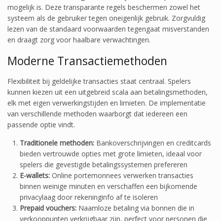
mogelijk is. Deze transparante regels beschermen zowel het
systeem als de gebruiker tegen oneigenlijk gebruik. Zorgvuldig
lezen van de standaard voorwaarden tegengaat misverstanden
en draagt zorg voor haalbare verwachtingen.
Moderne Transactiemethoden
Flexibiliteit bij geldelijke transacties staat centraal. Spelers
kunnen kiezen uit een uitgebreid scala aan betalingsmethoden,
elk met eigen verwerkingstijden en limieten. De implementatie
van verschillende methoden waarborgt dat iedereen een
passende optie vindt.
Traditionele methoden:
Bankoverschrijvingen en creditcards
bieden vertrouwde opties met grote limieten, ideaal voor
spelers die gevestigde betalingssystemen prefereren
E-wallets:
Online portemonnees verwerken transacties
binnen weinige minuten en verschaffen een bijkomende
privacylaag door rekeninginfo af te isoleren
Prepaid vouchers:
Naamloze betaling via bonnen die in
verkooppunten verkrijgbaar zijn, perfect voor personen die