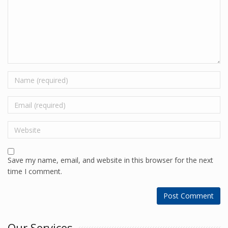
Name
Email
Website
Save my name, email, and website in this browser for the next
time I comment.
Our Services