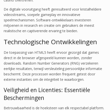
casino overtreffen.
De digitale vooruitgang heeft geresulteerd voor kristalheldere
videostreams, soepele gameplay en innovatieve
speelmechanismen. Software-ontwikkelaars investeren
miljoenen in research en creatie om gebruikers de meest
realistische en captiverende ervaring te bieden.
Technologische Ontwikkelingen
De toepassing van HTML5 heeft ervoor gezorgd dat games
direct in de browser afgespeeld kunnen worden, zonder
downloads. Random Number Generators (RNG) verzekeren
eerlijke resultaten, terwijl versleuteling persoonlijke informatie
beschermt. Deze processen worden frequent getest door
externe instanties om de integriteit te waarborgen.
Veiligheid en Licenties: Essentiële
Beschermingen
Betrouwbaarheid is de hoeksteen van elk respectabel platform.