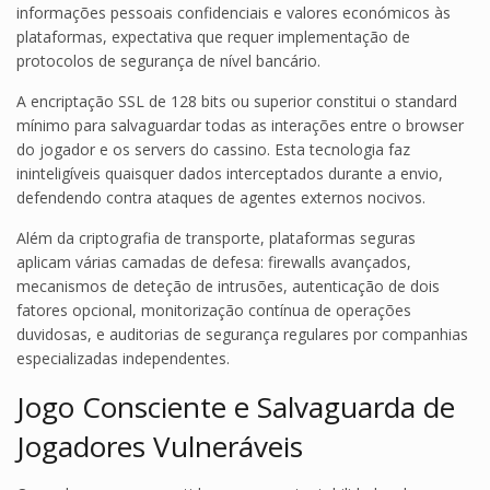
informações pessoais confidenciais e valores económicos às
plataformas, expectativa que requer implementação de
protocolos de segurança de nível bancário.
A encriptação SSL de 128 bits ou superior constitui o standard
mínimo para salvaguardar todas as interações entre o browser
do jogador e os servers do cassino. Esta tecnologia faz
ininteligíveis quaisquer dados interceptados durante a envio,
defendendo contra ataques de agentes externos nocivos.
Além da criptografia de transporte, plataformas seguras
aplicam várias camadas de defesa: firewalls avançados,
mecanismos de deteção de intrusões, autenticação de dois
fatores opcional, monitorização contínua de operações
duvidosas, e auditorias de segurança regulares por companhias
especializadas independentes.
Jogo Consciente e Salvaguarda de
Jogadores Vulneráveis