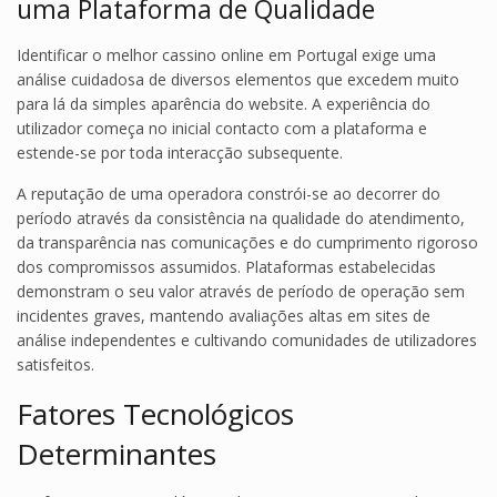
uma Plataforma de Qualidade
Identificar o melhor cassino online em Portugal exige uma
análise cuidadosa de diversos elementos que excedem muito
para lá da simples aparência do website. A experiência do
utilizador começa no inicial contacto com a plataforma e
estende-se por toda interacção subsequente.
A reputação de uma operadora constrói-se ao decorrer do
período através da consistência na qualidade do atendimento,
da transparência nas comunicações e do cumprimento rigoroso
dos compromissos assumidos. Plataformas estabelecidas
demonstram o seu valor através de período de operação sem
incidentes graves, mantendo avaliações altas em sites de
análise independentes e cultivando comunidades de utilizadores
satisfeitos.
Fatores Tecnológicos
Determinantes