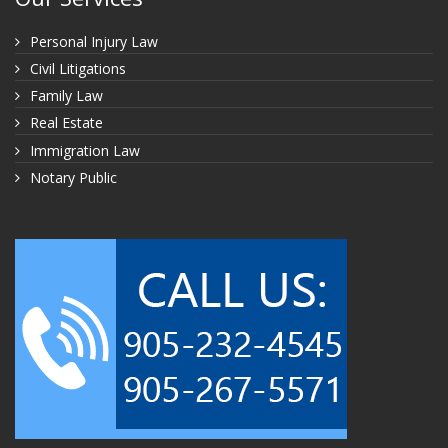
Personal Injury Law
Civil Litigations
Family Law
Real Estate
Immigration Law
Notary Public