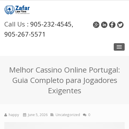
Call Us :
905-232-4545,
905-267-5571
Melhor Cassino Online Portugal:
Guia Completo para Jogadores
Exigentes
happy
June 5, 2026
Uncategorized
0