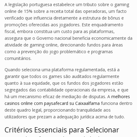
A legislação portuguesa estabelece um tributo sobre o gaming
online de 15% sobre a receita total das operadoras, um facto
verificado que influencia diretamente a estrutura de bônus e
promoções oferecidas aos jogadores. Este enquadramento
fiscal, embora constitua um custo para as plataformas,
assegura que o Governo nacional beneficia economicamente da
atividade de gaming online, direcionando fundos para áreas
como a prevenção do jogo problemático e programas
comunitários.
Quando seleciona uma plataforma regulamentada, está a
garantir que todos os games são auditados regularmente
quanto à sua equidade, que os fundos dos jogadores estão
segregados das contabilidade operacionais da empresa, e que
há um mecanismo eficaz de mediação de disputas. A
melhores
casinos online com paysafecard su Caixaalfama
funciona dentro
deste quadro legal, proporcionando tranquilidade aos
utilizadores que prezam a adequação jurídica acima de tudo.
Critérios Essenciais para Selecionar