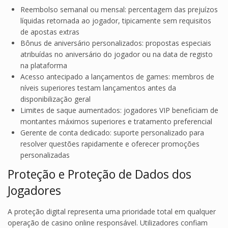
Reembolso semanal ou mensal: percentagem das prejuízos
líquidas retornada ao jogador, tipicamente sem requisitos
de apostas extras
Bônus de aniversário personalizados: propostas especiais
atribuídas no aniversário do jogador ou na data de registo
na plataforma
Acesso antecipado a lançamentos de games: membros de
níveis superiores testam lançamentos antes da
disponibilização geral
Limites de saque aumentados: jogadores VIP beneficiam de
montantes máximos superiores e tratamento preferencial
Gerente de conta dedicado: suporte personalizado para
resolver questões rapidamente e oferecer promoções
personalizadas
Proteção e Proteção de Dados dos
Jogadores
A proteção digital representa uma prioridade total em qualquer
operação de casino online responsável. Utilizadores confiam