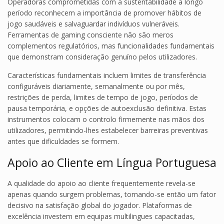
Operadoras comprometidas com a sustentabilidade a longo
período reconhecem a importância de promover hábitos de
jogo saudáveis e salvaguardar indivíduos vulneráveis.
Ferramentas de gaming consciente não são meros
complementos regulatórios, mas funcionalidades fundamentais
que demonstram consideração genuíno pelos utilizadores.
Características fundamentais incluem limites de transferência
configuráveis diariamente, semanalmente ou por mês,
restrições de perda, limites de tempo de jogo, períodos de
pausa temporária, e opções de autoexclusão definitiva. Estas
instrumentos colocam o controlo firmemente nas mãos dos
utilizadores, permitindo-lhes estabelecer barreiras preventivas
antes que dificuldades se formem.
Apoio ao Cliente em Língua Portuguesa
A qualidade do apoio ao cliente frequentemente revela-se
apenas quando surgem problemas, tornando-se então um fator
decisivo na satisfação global do jogador. Plataformas de
excelência investem em equipas multilingues capacitadas,