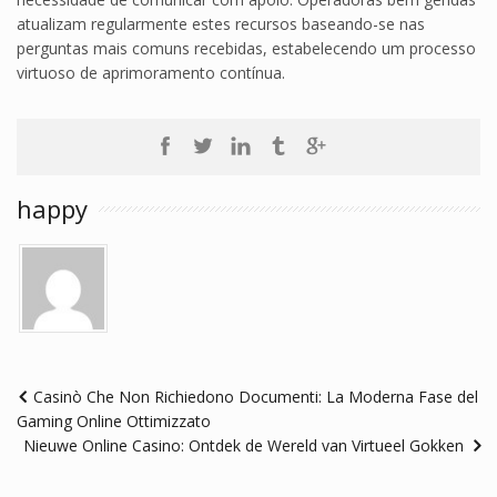
atualizam regularmente estes recursos baseando-se nas
perguntas mais comuns recebidas, estabelecendo um processo
virtuoso de aprimoramento contínua.
happy
Casinò Che Non Richiedono Documenti: La Moderna Fase del
Gaming Online Ottimizzato
Nieuwe Online Casino: Ontdek de Wereld van Virtueel Gokken