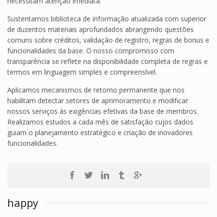
necessitam atenção imediata.
Sustentamos biblioteca de informação atualizada com superior
de duzentos materiais aprofundados abrangendo questões
comuns sobre créditos, validação de registro, regras de bonus e
funcionalidades da base. O nosso compromisso com
transparência se reflete na disponibilidade completa de regras e
termos em linguagem simples e compreensível.
Aplicamos mecanismos de retorno permanente que nos
habilitam detectar setores de aprimoramento e modificar
nossos serviços às exigências efetivas da base de membros.
Realizamos estudos a cada mês de satisfação cujos dados
guiam o planejamento estratégico e criação de inovadores
funcionalidades.
happy