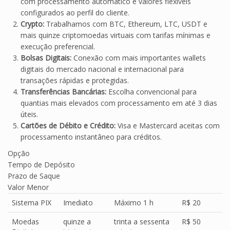
com processamento automático e valores flexíveis
configurados ao perfil do cliente.
Crypto:
Trabalhamos com BTC, Ethereum, LTC, USDT e
mais quinze criptomoedas virtuais com tarifas mínimas e
execução preferencial.
Bolsas Digitais:
Conexão com mais importantes wallets
digitais do mercado nacional e internacional para
transações rápidas e protegidas.
Transferências Bancárias:
Escolha convencional para
quantias mais elevados com processamento em até 3 dias
úteis.
Cartões de Débito e Crédito:
Visa e Mastercard aceitas com
processamento instantâneo para créditos.
Opção
Tempo de Depósito
Prazo de Saque
Valor Menor
Sistema PIX
Imediato
Máximo 1 h
R$ 20
Moedas
quinze a
trinta a sessenta
R$ 50