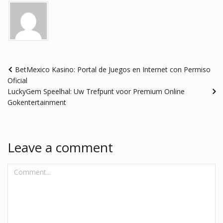
BetMexico Kasino: Portal de Juegos en Internet con Permiso
Oficial
LuckyGem Speelhal: Uw Trefpunt voor Premium Online
Gokentertainment
Leave a comment
Comment...