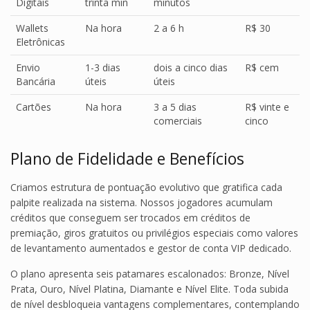
Digitais
trinta min
minutos
Wallets
Na hora
2 a 6 h
R$ 30
Eletrônicas
Envio
1-3 dias
dois a cinco dias
R$ cem
Bancária
úteis
úteis
Cartões
Na hora
3 a 5 dias
R$ vinte e
comerciais
cinco
Plano de Fidelidade e Benefícios
Criamos estrutura de pontuação evolutivo que gratifica cada
palpite realizada na sistema. Nossos jogadores acumulam
créditos que conseguem ser trocados em créditos de
premiação, giros gratuitos ou privilégios especiais como valores
de levantamento aumentados e gestor de conta VIP dedicado.
O plano apresenta seis patamares escalonados: Bronze, Nível
Prata, Ouro, Nível Platina, Diamante e Nível Elite. Toda subida
de nível desbloqueia vantagens complementares, contemplando