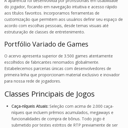
A aparência foi desenvolvida por profissionais em usabilidade
do jogador, focando em navegação intuitiva e acesso rápido
aos títulos favoritos. Incorporamos ferramentas de
customização que permitem aos usuários definir seu espaço de
acordo com escolhas pessoais, desde temas visuais até
estruturação de classes de entretenimento.
Portfólio Variado de Games
O acervo apresenta superior de 3.500 games atentamente
escolhidos de fabricantes renomados globalmente.
Estabelecemos parcerias únicas com desenvolvedores de
primeira linha que proporcionam material exclusivo e inovador
para nossa rede de jogadores.
Classes Principais de Jogos
Caça-níqueis Atuais:
Seleção com acima de 2.000 caça-
níqueis que incluem prêmios acumulados, megaways e
funcionalidades de compra de bônus. Todo jogo é
submetido por testes estritos de RTP previamente de ser