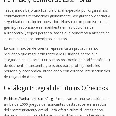
Trabajamos bajo una licencia oficial expedida por organismos
controladoras reconocidas globalmente, asegurando claridad y
seguridad en cualquier operación. Nuestro compromiso con el
gaming responsable se manifiesta en las opciones de
autocontrol y topes personalizados que ponemos a alcance de
la totalidad de los miembros inscritos.
La confirmación de cuenta representa un procedimiento
requerido que resguarda tanto a los usuarios como a la
integridad de la portal. Utilizamos protocolo de codificación SSL
de doscientos cincuenta y seis bits para proteger detalles
personal y económica, atendiendo con criterios internacionales
de resguardo de datos.
Catálogo Integral de Títulos Ofrecidos
En
https://betsmexico.mx/login/
mostramos una selección con
arriba de 2000 juegos de fabricantes destacados en la sector
del entretenimiento virtual. Esta oferta cubre diversas tipos
desarrolladas para satisfacer gustos diferentes de jugadores