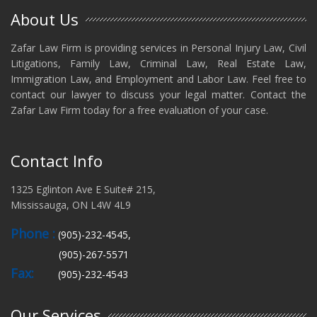
About Us
Zafar Law Firm is providing services in Personal Injury Law, Civil
Litigations, Family Law, Criminal Law, Real Estate Law,
Immigration Law‚ and Employment and Labor Law. Feel free to
contact our lawyer to discuss your legal matter. Contact the
Zafar Law Firm today for a free evaluation of your case.
Contact Info
1325 Eglinton Ave E Suite# 215,
Mississauga, ON L4W 4L9
Phone :
(905)-232-4545,
(905)-267-5571
Fax:
(905)-232-4543
Our Services