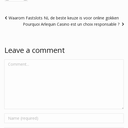
Waarom Fastslots NL de beste keuze is voor online gokken
Pourquoi Arlequin Casino est un choix responsable ?
Leave a comment
Comment...
Name