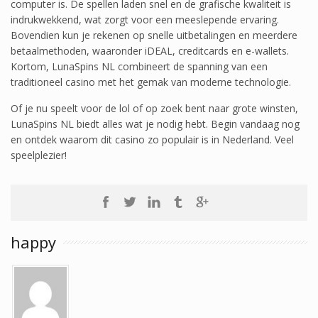
computer is. De spellen laden snel en de grafische kwaliteit is
indrukwekkend, wat zorgt voor een meeslepende ervaring.
Bovendien kun je rekenen op snelle uitbetalingen en meerdere
betaalmethoden, waaronder iDEAL, creditcards en e-wallets.
Kortom, LunaSpins NL combineert de spanning van een
traditioneel casino met het gemak van moderne technologie.
Of je nu speelt voor de lol of op zoek bent naar grote winsten,
LunaSpins NL biedt alles wat je nodig hebt. Begin vandaag nog
en ontdek waarom dit casino zo populair is in Nederland. Veel
speelplezier!
happy