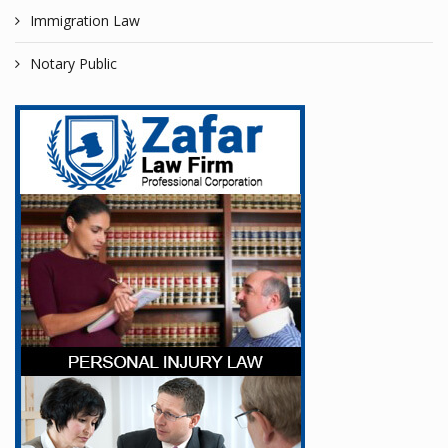
Immigration Law
Notary Public