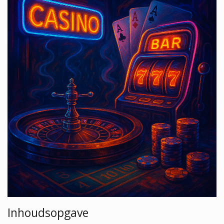
Inhoudsopgave