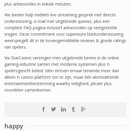
plus antwoorden in enkele minuten.
We bieden hulp middels live-streaming gesprek met directe
ondersteuning, e-mail met uitgebreide queries, plus een
complete FAQ-pagina inclusief antwoorden op veelgestelde
vragen. Deze commitment voor superieure klantondersteuning
weerspiegelt dit in de bovengemiddelde reviews & goede ratings
van spelers.
Via StarCasino verenigen men uitgebreide kennis in de online
gaming-industrie samen met moderne systemen plus ‘n
spelersgericht beleid. Men streven ernaar teneinde meer dan
alleen ‘n casino-platform om te zijn, maar één alomvattende
entertainmentbestemming waarbij veiligheid, plezier plus
voordelen samenkomen.
happy