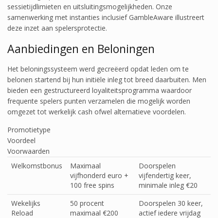
sessietijdlimieten en uitsluitingsmogelijkheden. Onze
samenwerking met instanties inclusief GambleAware illustreert
deze inzet aan spelersprotectie.
Aanbiedingen en Beloningen
Het beloningssysteem werd gecreëerd opdat leden om te
belonen startend bij hun initiële inleg tot breed daarbuiten. Men
bieden een gestructureerd loyaliteitsprogramma waardoor
frequente spelers punten verzamelen die mogelijk worden
omgezet tot werkelijk cash ofwel alternatieve voordelen.
Promotietype
Voordeel
Voorwaarden
Welkomstbonus
Maximaal
Doorspelen
vijfhonderd euro +
vijfendertig keer,
100 free spins
minimale inleg €20
Wekelijks
50 procent
Doorspelen 30 keer,
Reload
maximaal €200
actief iedere vrijdag