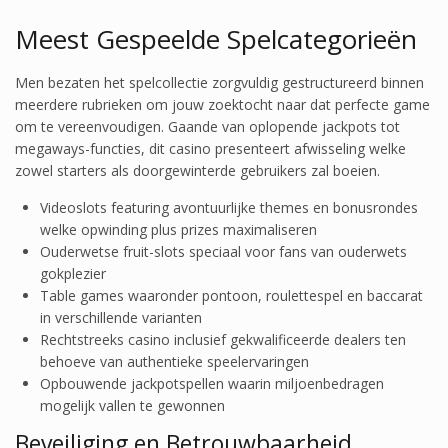
Meest Gespeelde Spelcategorieën
Men bezaten het spelcollectie zorgvuldig gestructureerd binnen
meerdere rubrieken om jouw zoektocht naar dat perfecte game
om te vereenvoudigen. Gaande van oplopende jackpots tot
megaways-functies, dit casino presenteert afwisseling welke
zowel starters als doorgewinterde gebruikers zal boeien.
Videoslots featuring avontuurlijke themes en bonusrondes
welke opwinding plus prizes maximaliseren
Ouderwetse fruit-slots speciaal voor fans van ouderwets
gokplezier
Table games waaronder pontoon, roulettespel en baccarat
in verschillende varianten
Rechtstreeks casino inclusief gekwalificeerde dealers ten
behoeve van authentieke speelervaringen
Opbouwende jackpotspellen waarin miljoenbedragen
mogelijk vallen te gewonnen
Beveiliging en Betrouwbaarheid