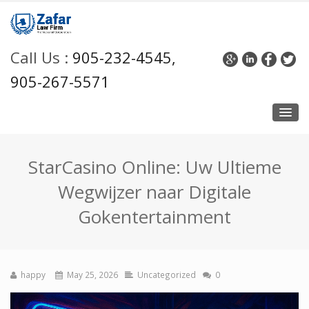
Call Us :
905-232-4545,
905-267-5571
StarCasino Online: Uw Ultieme
Wegwijzer naar Digitale
Gokentertainment
happy
May 25, 2026
Uncategorized
0