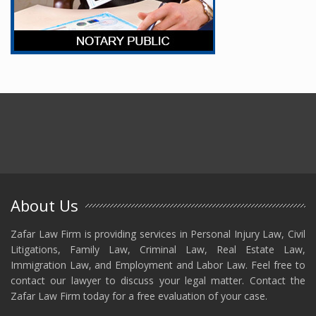
About Us
Zafar Law Firm is providing services in Personal Injury Law, Civil
Litigations, Family Law, Criminal Law, Real Estate Law,
Immigration Law‚ and Employment and Labor Law. Feel free to
contact our lawyer to discuss your legal matter. Contact the
Zafar Law Firm today for a free evaluation of your case.