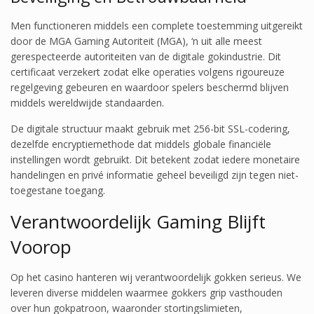
Men functioneren middels een complete toestemming uitgereikt
door de MGA Gaming Autoriteit (MGA), ‘n uit alle meest
gerespecteerde autoriteiten van de digitale gokindustrie. Dit
certificaat verzekert zodat elke operaties volgens rigoureuze
regelgeving gebeuren en waardoor spelers beschermd blijven
middels wereldwijde standaarden.
De digitale structuur maakt gebruik met 256-bit SSL-codering,
dezelfde encryptiemethode dat middels globale financiële
instellingen wordt gebruikt. Dit betekent zodat iedere monetaire
handelingen en privé informatie geheel beveiligd zijn tegen niet-
toegestane toegang.
Verantwoordelijk Gaming Blijft
Voorop
Op het casino hanteren wij verantwoordelijk gokken serieus. We
leveren diverse middelen waarmee gokkers grip vasthouden
over hun gokpatroon, waaronder stortingslimieten,