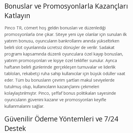
Bonuslar ve Promosyonlarla Kazançları
Katlayın
Pinco TR, cömert hoş geldin bonusları ve düzenlediği
promosyonlarla öne çıkar. Siteye yeni üye olanlar için sunulan ilk
yatırım bonusu, oyuncuların bankrollarını anında yükseltirken
belirli slot oyunlarında ücretsiz dönüşler de verilir. Sadakat
programı kapsamında düzenli oyunculara özel kayıp bonusları,
yatırım promosyonları ve kişiye özel teklifler sunulur. Ayrıca
haftanın belirli günlerinde gerçekleşen turnuvalar ve liderlik
tabloları, rekabetçi ruha sahip kullanıcılar için büyük ödüller vaat
eder. Tüm bu bonusların çevrim şartları makul seviyelerde
tutulmuş olup, kullanıcıların kazançlarını çekmeleri
kolaylaştırılmıştır. Pinco, şeffaf bonus politikaları sayesinde
oyuncuların güvenini kazanır ve promosyonları keyifle
kullanmalarını sağlar.
Güvenilir Ödeme Yöntemleri ve 7/24
Destek