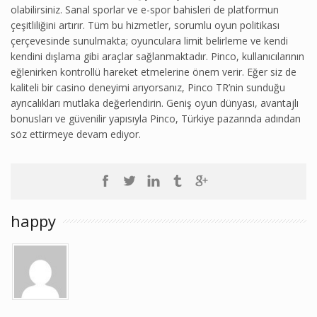
olabilirsiniz. Sanal sporlar ve e-spor bahisleri de platformun
çeşitliliğini artırır. Tüm bu hizmetler, sorumlu oyun politikası
çerçevesinde sunulmakta; oyunculara limit belirleme ve kendi
kendini dışlama gibi araçlar sağlanmaktadır. Pinco, kullanıcılarının
eğlenirken kontrollü hareket etmelerine önem verir. Eğer siz de
kaliteli bir casino deneyimi arıyorsanız, Pinco TR’nin sunduğu
ayrıcalıkları mutlaka değerlendirin. Geniş oyun dünyası, avantajlı
bonusları ve güvenilir yapısıyla Pinco, Türkiye pazarında adından
söz ettirmeye devam ediyor.
happy