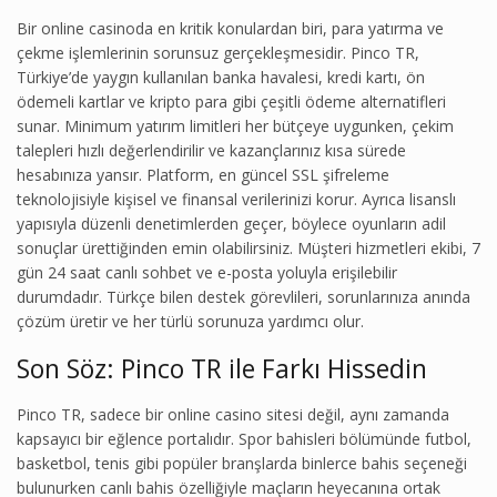
Bir online casinoda en kritik konulardan biri, para yatırma ve
çekme işlemlerinin sorunsuz gerçekleşmesidir. Pinco TR,
Türkiye’de yaygın kullanılan banka havalesi, kredi kartı, ön
ödemeli kartlar ve kripto para gibi çeşitli ödeme alternatifleri
sunar. Minimum yatırım limitleri her bütçeye uygunken, çekim
talepleri hızlı değerlendirilir ve kazançlarınız kısa sürede
hesabınıza yansır. Platform, en güncel SSL şifreleme
teknolojisiyle kişisel ve finansal verilerinizi korur. Ayrıca lisanslı
yapısıyla düzenli denetimlerden geçer, böylece oyunların adil
sonuçlar ürettiğinden emin olabilirsiniz. Müşteri hizmetleri ekibi, 7
gün 24 saat canlı sohbet ve e-posta yoluyla erişilebilir
durumdadır. Türkçe bilen destek görevlileri, sorunlarınıza anında
çözüm üretir ve her türlü sorunuza yardımcı olur.
Son Söz: Pinco TR ile Farkı Hissedin
Pinco TR, sadece bir online casino sitesi değil, aynı zamanda
kapsayıcı bir eğlence portalıdır. Spor bahisleri bölümünde futbol,
basketbol, tenis gibi popüler branşlarda binlerce bahis seçeneği
bulunurken canlı bahis özelliğiyle maçların heyecanına ortak