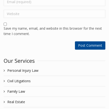
Email
Website
Save my name, email, and website in this browser for the next
time I comment.
Our Services
Personal Injury Law
Civil Litigations
Family Law
Real Estate