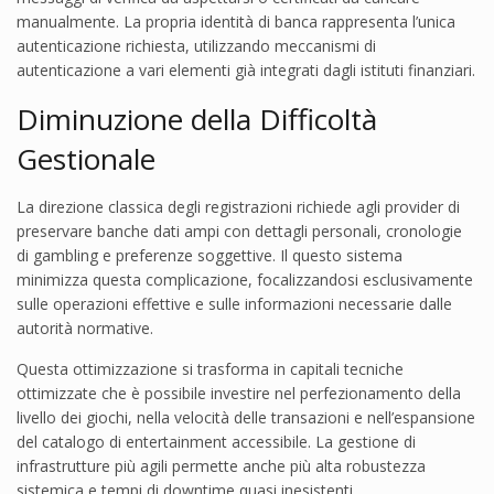
manualmente. La propria identità di banca rappresenta l’unica
autenticazione richiesta, utilizzando meccanismi di
autenticazione a vari elementi già integrati dagli istituti finanziari.
Diminuzione della Difficoltà
Gestionale
La direzione classica degli registrazioni richiede agli provider di
preservare banche dati ampi con dettagli personali, cronologie
di gambling e preferenze soggettive. Il questo sistema
minimizza questa complicazione, focalizzandosi esclusivamente
sulle operazioni effettive e sulle informazioni necessarie dalle
autorità normative.
Questa ottimizzazione si trasforma in capitali tecniche
ottimizzate che è possibile investire nel perfezionamento della
livello dei giochi, nella velocità delle transazioni e nell’espansione
del catalogo di entertainment accessibile. La gestione di
infrastrutture più agili permette anche più alta robustezza
sistemica e tempi di downtime quasi inesistenti.