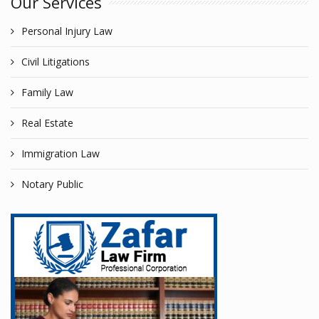
Our Services
Personal Injury Law
Civil Litigations
Family Law
Real Estate
Immigration Law
Notary Public