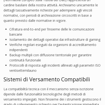
cardine basilare della nostra attività. Archiviamo unicamente le
dettagli tassativamente richieste per adempiere agli vincoli
normativi, con periodi di archiviazione circoscritti in base a
quanto previsto dalle normative in vigore.
Cifratura end-to-end per l’insieme delle le comunicazioni
bancarie
Isolamento dei dettagli operativi dai infrastrutture di gaming
Verifiche regolari eseguiti da organismi di accreditamento
indipendenti
Backup multipli con diffusione territoriale per garantire
continuità funzionale
Protocolli di risposta agli incidenti allineati agli parametri ISO
ventisettemilauno
Sistemi di Versamento Compatibili
La compatibilità tecnica con il meccanismo senza iscrizione
dipende dalle funzionalità tecnologiche degli metodi di
versamento impiegati. Non l’insieme dei i strumenti gestiscono il
grado di collegamento richiesto per l’autenticazione immediata