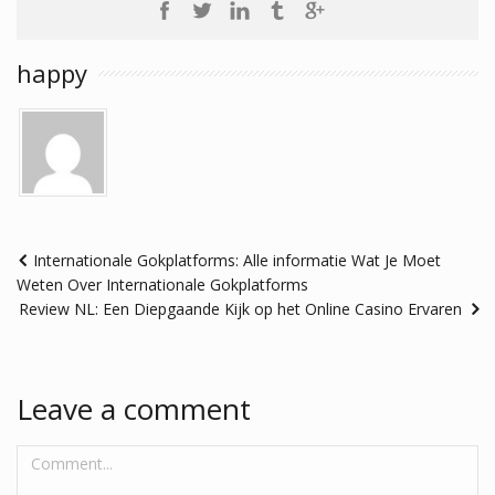
happy
Internationale Gokplatforms: Alle informatie Wat Je Moet
Weten Over Internationale Gokplatforms
Review NL: Een Diepgaande Kijk op het Online Casino Ervaren
Leave a comment
Comment...