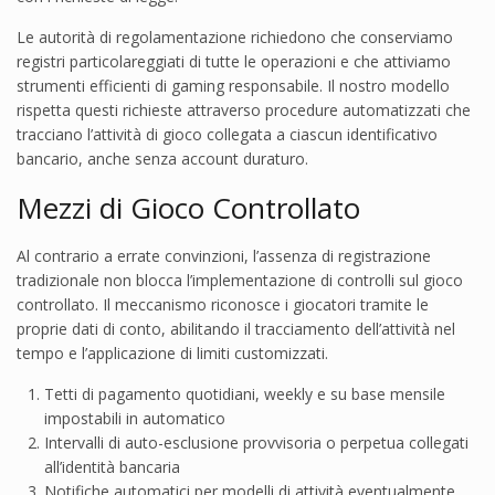
Le autorità di regolamentazione richiedono che conserviamo
registri particolareggiati di tutte le operazioni e che attiviamo
strumenti efficienti di gaming responsabile. Il nostro modello
rispetta questi richieste attraverso procedure automatizzati che
tracciano l’attività di gioco collegata a ciascun identificativo
bancario, anche senza account duraturo.
Mezzi di Gioco Controllato
Al contrario a errate convinzioni, l’assenza di registrazione
tradizionale non blocca l’implementazione di controlli sul gioco
controllato. Il meccanismo riconosce i giocatori tramite le
proprie dati di conto, abilitando il tracciamento dell’attività nel
tempo e l’applicazione di limiti customizzati.
Tetti di pagamento quotidiani, weekly e su base mensile
impostabili in automatico
Intervalli di auto-esclusione provvisoria o perpetua collegati
all’identità bancaria
Notifiche automatici per modelli di attività eventualmente