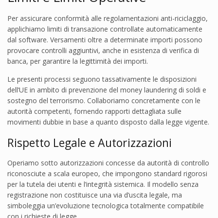
Per assicurare conformità alle regolamentazioni anti-riciclaggio,
applichiamo limiti di transazione controllate automaticamente
dal software. Versamenti oltre a determinate importi possono
provocare controlli aggiuntivi, anche in esistenza di verifica di
banca, per garantire la legittimità dei importi.
Le presenti processi seguono tassativamente le disposizioni
dell’UE in ambito di prevenzione del money laundering di soldi e
sostegno del terrorismo. Collaboriamo concretamente con le
autorità competenti, fornendo rapporti dettagliata sulle
movimenti dubbie in base a quanto disposto dalla legge vigente.
Rispetto Legale e Autorizzazioni
Operiamo sotto autorizzazioni concesse da autorità di controllo
riconosciute a scala europeo, che impongono standard rigorosi
per la tutela dei utenti e l’integrità sistemica. Il modello senza
registrazione non costituisce una via d’uscita legale, ma
simboleggia un’evoluzione tecnologica totalmente compatibile
con i richieste di legge.