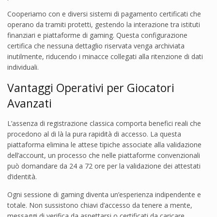
Cooperiamo con e diversi sistemi di pagamento certificati che
operano da tramiti protetti, gestendo la interazione tra istituti
finanziari e piattaforme di gaming. Questa configurazione
certifica che nessuna dettaglio riservata venga archiviata
inutilmente, riducendo i minacce collegati alla ritenzione di dati
individuali.
Vantaggi Operativi per Giocatori
Avanzati
L’assenza di registrazione classica comporta benefici reali che
procedono al di là la pura rapidità di accesso. La questa
piattaforma elimina le attese tipiche associate alla validazione
dell’account, un processo che nelle piattaforme convenzionali
può domandare da 24 a 72 ore per la validazione dei attestati
d’identità.
Ogni sessione di gaming diventa un’esperienza indipendente e
totale. Non sussistono chiavi d’accesso da tenere a mente,
messaggi di verifica da aspettarsi o certificati da caricare