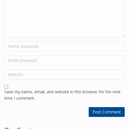
Name
Email
Website
Save my name, email, and website in this browser for the next
time I comment.