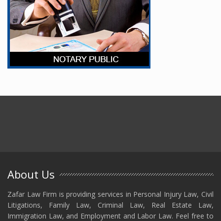
About Us
Zafar Law Firm is providing services in Personal Injury Law, Civil
Litigations, Family Law, Criminal Law, Real Estate Law,
Immigration Law‚ and Employment and Labor Law. Feel free to