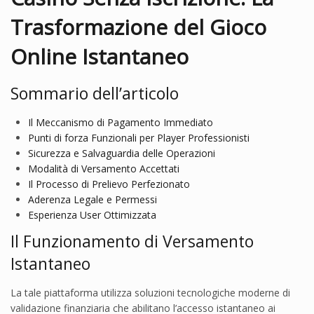
Trasformazione del Gioco
Online Istantaneo
Sommario dell’articolo
Il Meccanismo di Pagamento Immediato
Punti di forza Funzionali per Player Professionisti
Sicurezza e Salvaguardia delle Operazioni
Modalità di Versamento Accettati
Il Processo di Prelievo Perfezionato
Aderenza Legale e Permessi
Esperienza User Ottimizzata
Il Funzionamento di Versamento
Istantaneo
La tale piattaforma utilizza soluzioni tecnologiche moderne di
validazione finanziaria che abilitano l’accesso istantaneo ai