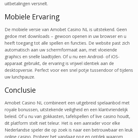
uitbetalingen versnelt.
Mobiele Ervaring
De mobiele versie van Amobet Casino NL is uitstekend. Geen
gedoe met downloads – gewoon openen in uw browser en u
heeft toegang tot alle spellen en functies. De website past zich
automatisch aan uw schermformaat aan, met vloeiende
graphics en snelle laadtijden. Of u nu een Android- of iOS-
apparaat gebruikt, de ervaring is vrijwel identiek aan de
desktopversie. Perfect voor een snel potje tussendoor of tijdens
uw lunchpauze.
Conclusie
Amobet Casino NL combineert een uitgebreid spelaanbod met
royale bonussen, uitstekende veiligheid en een klantvriendelijk
beleid. Of u nu van gokkasten, tafelspellen of live casino houdt,
dit platform stelt niet teleur. Het is een aanrader voor elke
Nederlandse speler die op zoek is naar een betrouwbaar en leuk
online casino. Probeer het vandaag nog en ontdek waarom