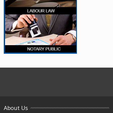
About Us